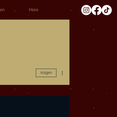
pen
More
Meer acties
Volgen