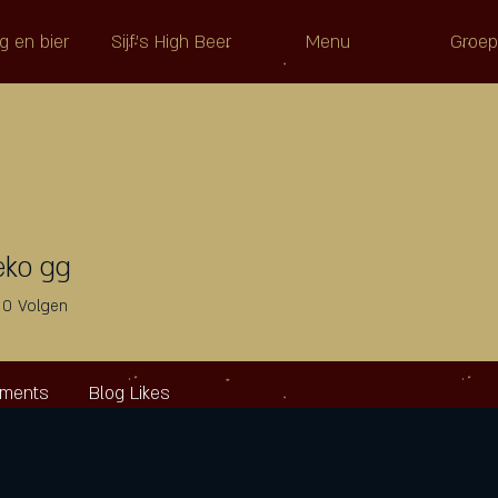
g en bier
Sijf's High Beer
Menu
Groe
eko gg
0
Volgen
mments
Blog Likes