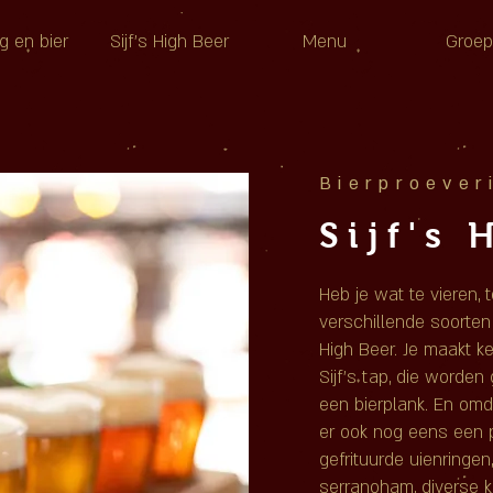
g en bier
Sijf's High Beer
Menu
Groe
Bierproever
Sijf's
Heb je wat te vieren,
verschillende soorten 
High Beer. Je maakt ke
Sijf's tap, die worden
een bierplank. En omdat
er ook nog eens een pr
gefrituurde uienringe
serranoham, diverse 