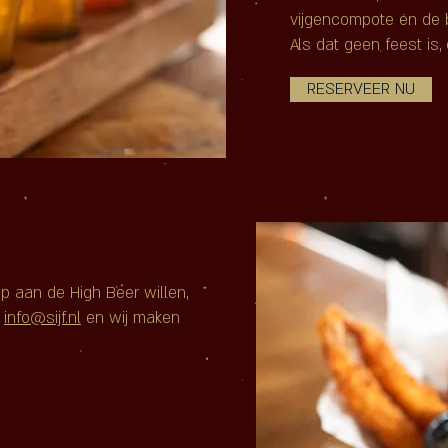
vijgencompote én de b
Als dat geen feest is,
RESERVEER NU
p aan de High Beer willen,
r
info@sijf.nl
en wij maken