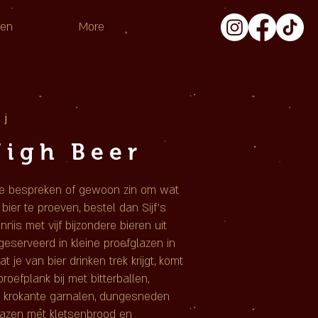
pen
More
ij
 High Beer
 te bespreken of gewoon zin om wat
bier te proeven, bestel dan Sijf's
nnis met vijf bijzondere bieren uit
 geserveerd in kleine proefglazen in
 je van bier drinken trek krijgt, komt
oefplank bij met bitterballen,
n, krokante garnalen, dungesneden
kazen met kletsenbrood en