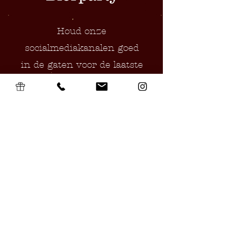
Houd onze
socialmediakanalen goed
in de gaten voor de laatste
updates en aanvullende
informatie. Meer details
volgen binnenkort.
Algemene Voorwaarden Cadeaubon