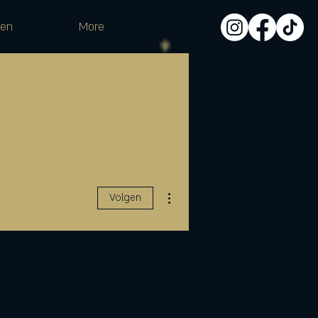
pen
More
Meer acties
Volgen