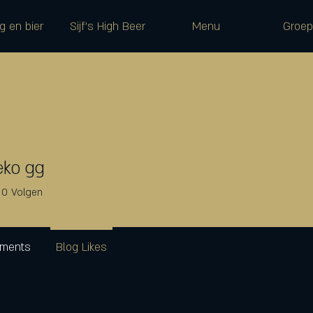
g en bier
Sijf's High Beer
Menu
Groe
eko gg
0
Volgen
mments
Blog Likes