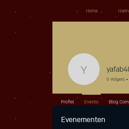
Home
Harin
yafab4
yafab402
0
Volgers
Profiel
Events
Blog Co
Evenementen