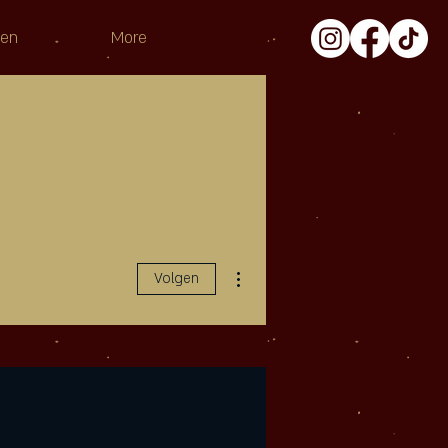
pen
More
Meer acties
Volgen