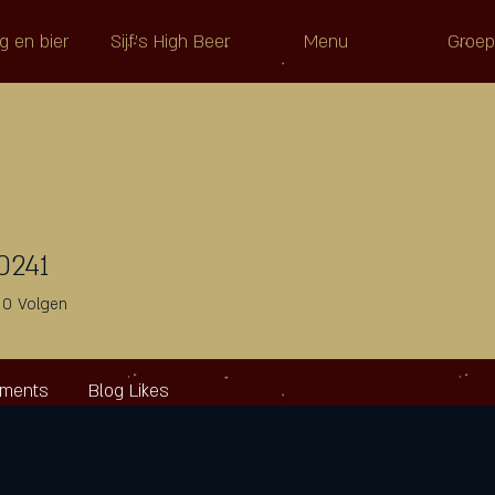
g en bier
Sijf's High Beer
Menu
Groe
0241
41
0
Volgen
mments
Blog Likes