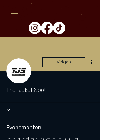
Meer acties
Volgen
The Jacket Spot
Evenementen
Volg en beheer je evenementen hier.