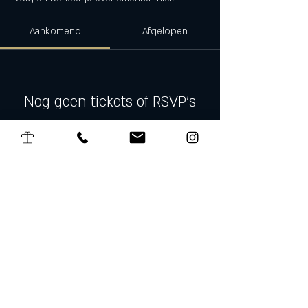
Aankomend
Afgelopen
Nog geen tickets of RSVP's
Evenementen bekijken
Algemene Voorwaarden Cadeaubon