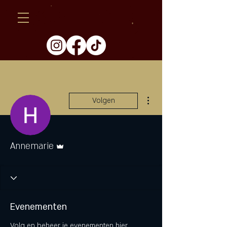
Meer acties
Volgen
Beheerder
Annemarie
Evenementen
Volg en beheer je evenementen hier.