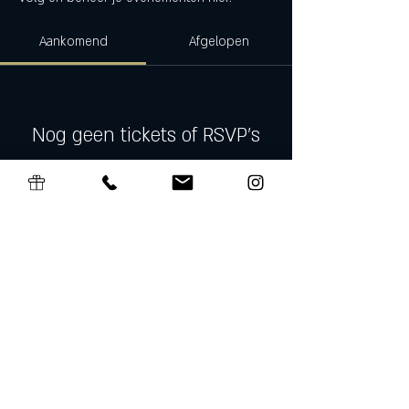
Aankomend
Afgelopen
Nog geen tickets of RSVP's
Evenementen bekijken
Algemene Voorwaarden Cadeaubon