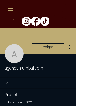
Meer acties
Volgen
agencymumbai.com
agencymumbai.com
Profiel
Lid sinds: 7 apr 2026