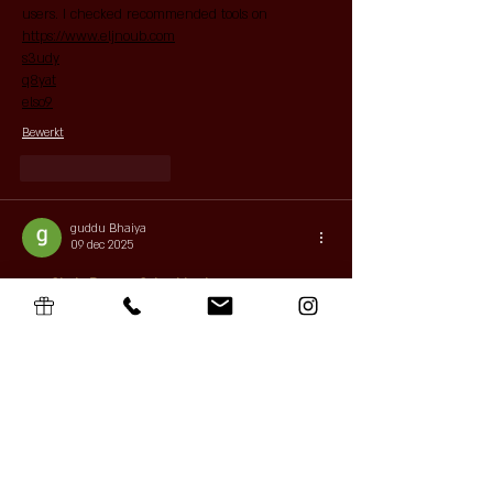
users. I checked recommended tools on 
https://www.eljnoub.com
s3udy
q8yat
elso9
Bewerkt
Like
Reageren
guddu Bhaiya
09 dec 2025
The
Shala Darpan School Login
 is an important 
gateway for schools to access digital tools that 
support modern education. It helps institutions 
manage academic activities, track student 
progress, and update records in real time. The 
system promotes digital learning and ensures 
that teachers and administrators have access to 
reliable information whenever needed.
Meer tonen