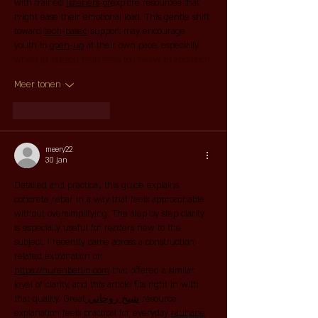
with trained 
listeners
-
or
explore resources that 
might ease their emotional load. This gentle shift 
toward 
tech
-
based
 support may encourage 
youth to 
open
-
up
 at their own pace, especially 
when 
in
-
person
 help feels too heavy to approach.
Meer tonen
Like
Reageren
meery22
30 jan
Detailed and practical, this guide explains 
concrete rebar in a way that feels approachable 
without oversimplifying. The step by step clarity 
is especially useful for readers new to the 
subject. I recently came across a construction 
related explanation on 
https://hurenberlin.com
 that offered a similar 
level of clarity, and this article fits right in with 
that quality. Great
 شيخ روحاني
 resource. 
explanation feels practical for everyday 
rauhane