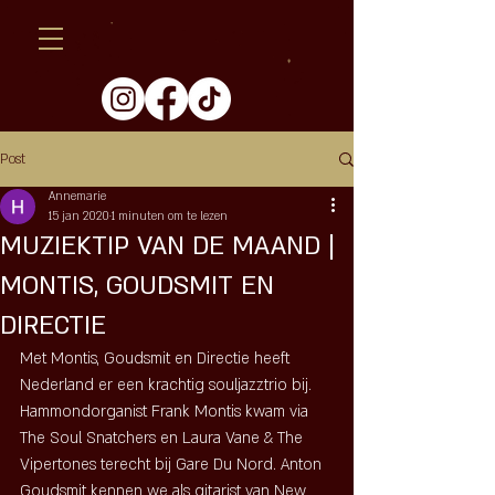
Post
Annemarie
15 jan 2020
1 minuten om te lezen
MUZIEKTIP VAN DE MAAND |
MONTIS, GOUDSMIT EN
DIRECTIE
Met Montis, Goudsmit en Directie heeft 
Nederland er een krachtig souljazztrio bij. 
Hammondorganist Frank Montis kwam via 
The Soul Snatchers en Laura Vane & The 
Vipertones terecht bij Gare Du Nord. Anton 
Goudsmit kennen we als gitarist van New 