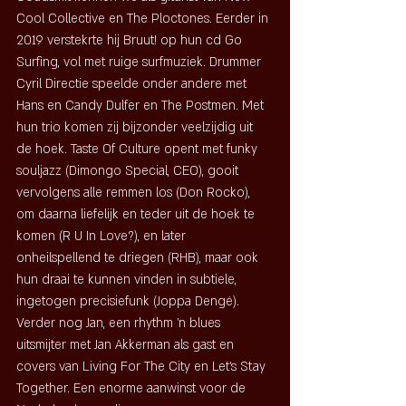
Cool Collective en The Ploctones. Eerder in 
2019 verstekrte hij Bruut! op hun cd Go 
Surfing, vol met ruige surfmuziek. Drummer 
Cyril Directie speelde onder andere met 
Hans en Candy Dulfer en The Postmen. Met 
hun trio komen zij bijzonder veelzijdig uit 
de hoek. Taste Of Culture opent met funky 
souljazz (Dimongo Special, CEO), gooit 
vervolgens alle remmen los (Don Rocko), 
om daarna liefelijk en teder uit de hoek te 
komen (R U In Love?), en later 
onheilspellend te driegen (RHB), maar ook 
hun draai te kunnen vinden in subtiele, 
ingetogen precisiefunk (Joppa Dengé). 
Verder nog Jan, een rhythm 'n blues 
uitsmijter met Jan Akkerman als gast en 
covers van Living For The City en Let's Stay 
Together. Een enorme aanwinst voor de 