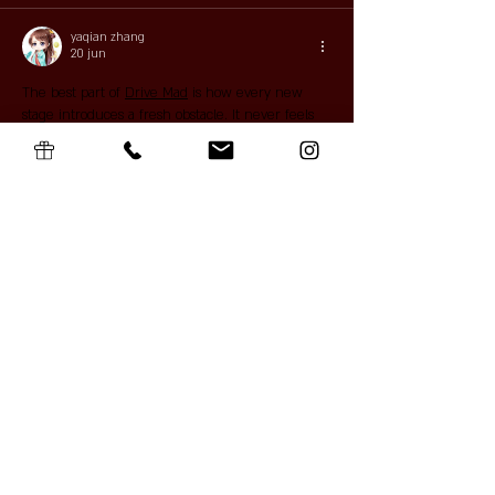
yaqian zhang
20 jun
The best part of 
Drive Mad
 is how every new 
stage introduces a fresh obstacle. It never feels 
repetitive even after multiple attempts.
Like
Reageren
zidong he
16 mei
I've been looking for some fresh souljazz, and 
Montis, Goudsmit en Directie seem like they 
might be just what I need. Great to discover 
new music through this article, and for more, I'll 
check out 
https://scritchyscratchy.cc
.
Bewerkt
Like
Reageren