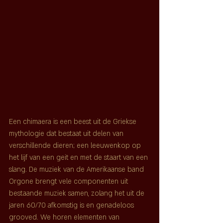
Een chimaera is een beest uit de Griekse 
mythologie dat bestaat uit delen van 
verschillende dieren; een leeuwenkop op 
het lijf van een geit en met de staart van een 
slang. De muziek van de Amerikaanse band 
Orgone brengt vele componenten uit 
bestaande muziek samen, zolang het uit de 
jaren 60/70 afkomstig is en genadeloos 
grooved. We horen elementen van 