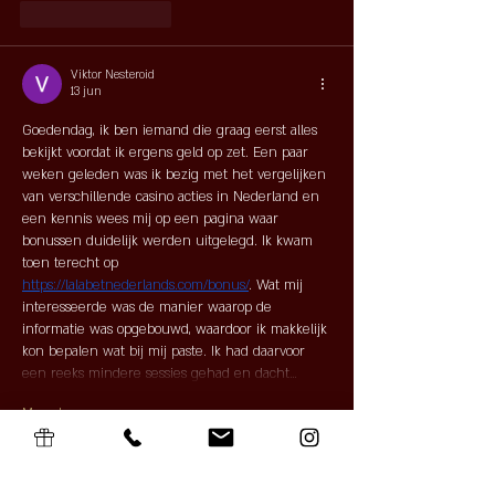
Like
Reageren
Viktor Nesteroid
13 jun
Goedendag, ik ben iemand die graag eerst alles 
bekijkt voordat ik ergens geld op zet. Een paar 
weken geleden was ik bezig met het vergelijken 
van verschillende casino acties in Nederland en 
een kennis wees mij op een pagina waar 
bonussen duidelijk werden uitgelegd. Ik kwam 
toen terecht op 
https://lalabetnederlands.com/bonus/
. Wat mij 
interesseerde was de manier waarop de 
informatie was opgebouwd, waardoor ik makkelijk 
kon bepalen wat bij mij paste. Ik had daarvoor 
een reeks mindere sessies gehad en dacht…
Meer tonen
Bewerkt
Like
Reageren