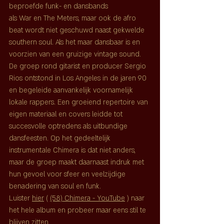
beproefde funk- en dansbands 
als 
War
 en 
The Meters
, maar ook de afro 
beat wordt niet geschuwd naast gekwelde 
southern soul. Als het maar dansbaar is en 
voorzien van een gruizige vintage sound. 
De groep rond gitarist en producer Sergio 
Rios ontstond in Los Angeles in de jaren 90 
en begeleide aanvankelijk voornamelijk 
lokale rappers. Een groeiend repertoire van 
eigen materiaal en covers leidde tot 
succesvolle optredens als uitbundige 
dansfeesten. Op het gedeeltelijk 
instrumentale Chimera is dat niet anders, 
maar de groep maakt daarnaast indruk met 
hun gevoel voor sfeer en veelzijdige 
benadering van soul en funk.
Luister 
hier
 ( 
(58) Chimera - YouTube
 ) naar 
het hele album en probeer maar eens stil te 
blijven zitten.