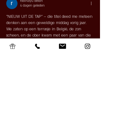
rodinayu defan
4 dagen geleden
"NIEUW UIT DE TAP" – die titel deed me meteen 
denken aan een geweldige middag vorig jaar. 
We zaten op een terrasje in België, de zon 
scheen, en de ober kwam met een paar van die 
enorme, traditionele bierglazen aan. Hij zei trots 
dat er een nieuw lokaal biertje was dat ze aan 
het proberen waren. Het was een beetje een 
avontuur, want we wisten niet precies wat we 
konden verwachten. Maar man, wat was het 
lekker! Een perfect gebalanceerd,…