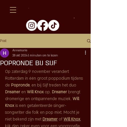
Post
Annemarie
28 okt 2024
1 minuten om te lezen
POPRONDE BIJ SIJF
Op zaterdag 9 november verandert 
Rotterdam in één groot poppodium tijdens 
de 
Popronde
, en bij Sijf treden het duo 
Dreamer
 en 
Will Knox
 op. 
Dreamer
 brengt 
dromerige en ontspannende muziek. 
Will 
Knox
 is een getalenteerde singer-
songwriter die folk en pop mixt. Mocht je 
niet bekend zijn met 
Dreamer
 of 
Will Knox
, 
kijk dan zeker even voor een voorproefje. 