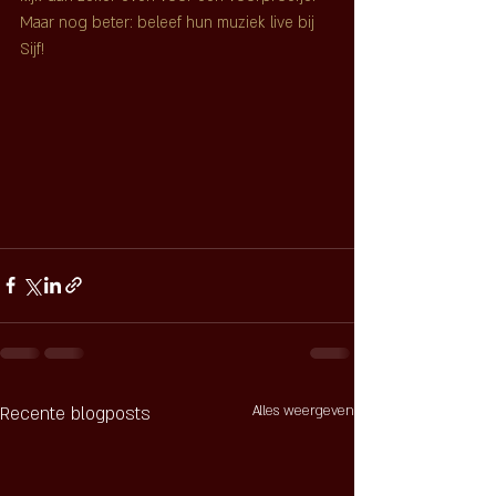
Maar nog beter: beleef hun muziek live bij 
Sijf!
Recente blogposts
Alles weergeven