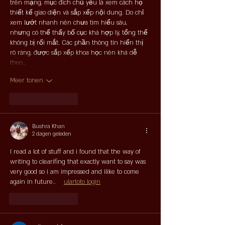
trên mạng, mục đích chủ yếu là xem cách họ 
thiết kế giao diện và sắp xếp nội dung. Do chỉ 
xem lướt nhanh nên chưa tìm hiểu sâu, 
nhưng có thể thấy bố cục khá hợp lý, tổng thể 
không bị rối mắt. Các phần thông tin hiển thị 
rõ ràng, được sắp xếp khoa học nên khá dễ 
theo…
Meer tonen
Like
Reageren
Bushra Khan
2 dagen geleden
I read a lot of stuff and i found that the way of 
writing to clearifing that exactly want to say was 
very good so i am impressed and ilike to come 
again in future..    
ulartoto login
Like
Reageren