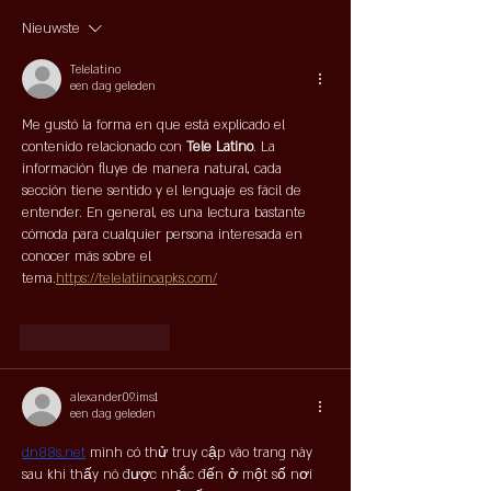
Nieuwste
Telelatino
een dag geleden
Me gustó la forma en que está explicado el 
contenido relacionado con 
Tele Latino
. La 
información fluye de manera natural, cada 
sección tiene sentido y el lenguaje es fácil de 
entender. En general, es una lectura bastante 
cómoda para cualquier persona interesada en 
conocer más sobre el 
tema.
https://telelatiinoapks.com/
Like
Reageren
alexander09.ims1
een dag geleden
dn88s.net
 mình có thử truy cập vào trang này 
sau khi thấy nó được nhắc đến ở một số nơi 