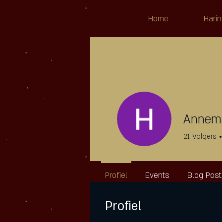
Home
Harin
Annema
21
Volgers
Profiel
Events
Blog Pos
Profiel