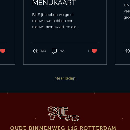
MENUKAART
Op 
ver
Bij Sijf hebben we groot
gro
nieuws: we hebben een
Pop
nieuwe menukaart, en die
het 
delen we heel graag met jou!
Knox
Er staan heerlijke nieuwe
gerechten...
1913
568
1
Meer laden
OUDE BINNENWEG 115 ROTTERDAM