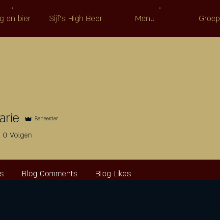
g en bier
Sijf's High Beer
Menu
Groe
rie
Beheerder
0
Volgen
ts
Blog Comments
Blog Likes