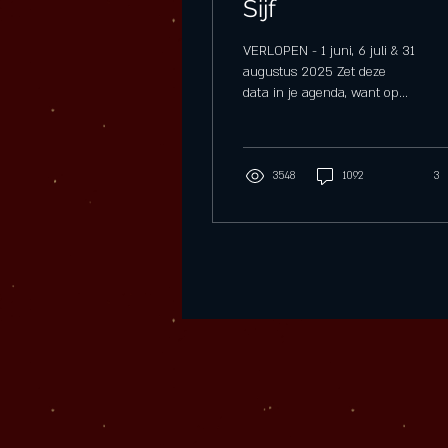
Sijf
VERLOPEN - 1 juni, 6 juli & 31
augustus 2025 Zet deze
data in je agenda, want op
deze zondagen serveert Sijf:
onbeperkt mosselen! Vanaf
16:00 uur schuif je aan voor
een flinke pan vol dampende
3548
1092
3
mosselen, geserveerd met
friet of vers brood én een
glas van Sijf’s eigen van ’t
huis. Helemaal inbegrepen
voor 29,50 p.p. Daarbij
zorgen we voor een DJ, zodat
de sfeer minstens zo lekker is
als het eten. Of je nu komt
met vrienden, familie of je
zondag wat extra smaak wilt
geven – dit is een avond
om...