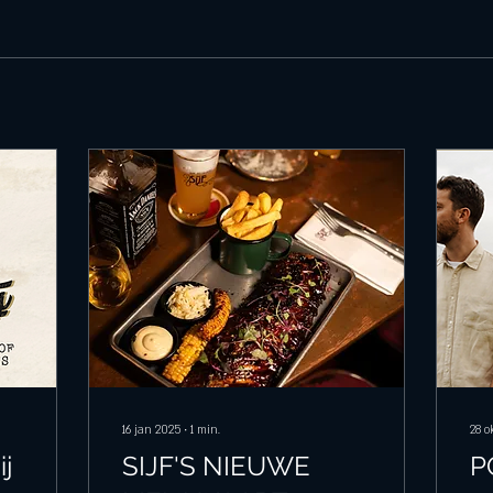
16 jan 2025
∙
1
min.
28 o
j
SIJF'S NIEUWE
P