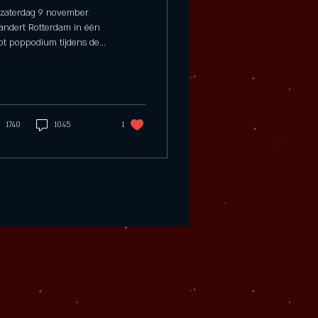
zaterdag 9 november
andert Rotterdam in één
ot poppodium tijdens de
ronde , en bij Sijf treden
duo Dreamer en Will
 ...
1740
1045
1