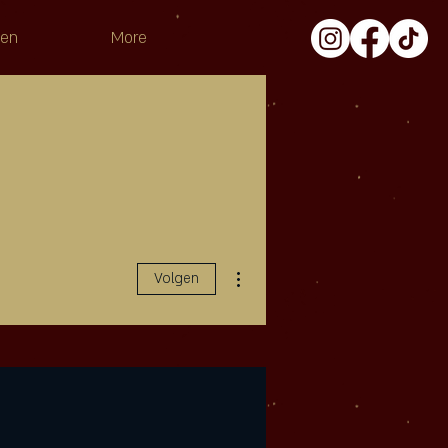
pen
More
Meer acties
Volgen