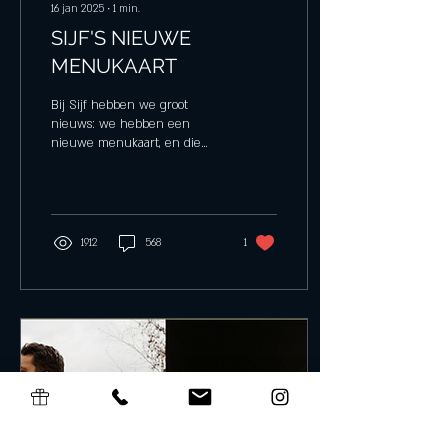
16 jan 2025
∙
1
min.
SIJF'S NIEUWE
MENUKAART
Bij Sijf hebben we groot
nieuws: we hebben een
nieuwe menukaart, en die
delen we heel graag met jou!
Er staan heerlijke nieuwe
gerechten...
1912
568
1