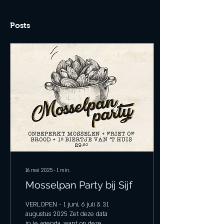
Posts
16 mei 2025
∙
1
min.
Mosselpan Party bij Sijf
VERLOPEN - 1 juni, 6 juli & 31
augustus 2025 Zet deze data
in je agenda, want op deze