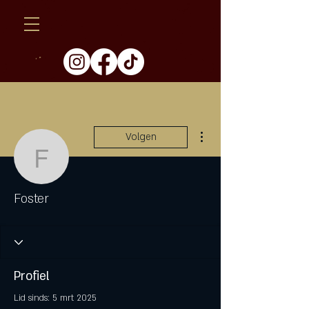
Meer acties
Volgen
Foster
Foster
Profiel
Lid sinds: 5 mrt 2025