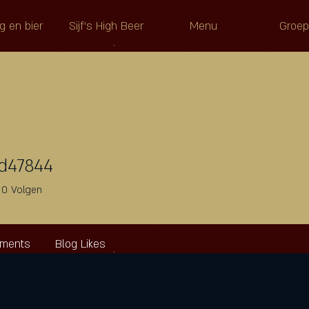
g en bier
Sijf's High Beer
Menu
Groe
ld47844
47844
0
Volgen
mments
Blog Likes