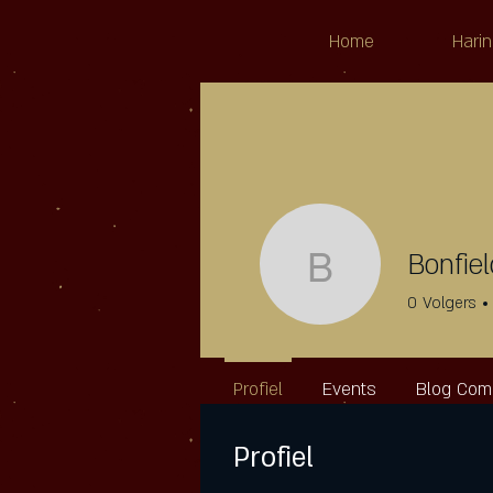
Home
Harin
Bonfie
Bonfield
0
Volgers
Profiel
Events
Blog Co
Profiel