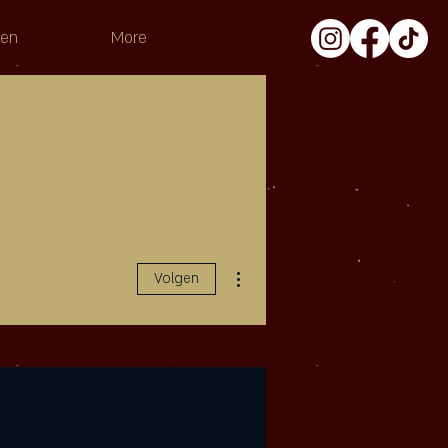
pen
More
Meer acties
Volgen